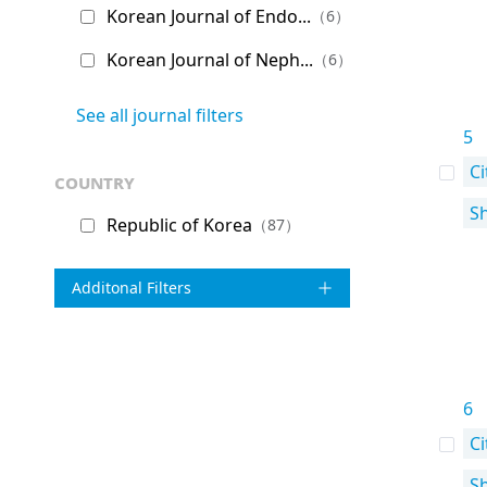
Korean Journal of Endo...
（6）
Korean Journal of Neph...
（6）
See all journal filters
5
Ci
country
S
Republic of Korea
（87）
Additonal Filters
6
Ci
S