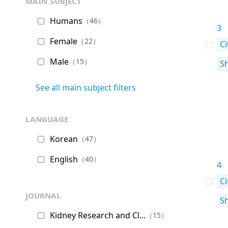
main subject
Humans
（46）
3
Female
（22）
Ci
Male
（15）
S
See all main subject filters
language
Korean
（47）
English
（40）
4
Ci
journal
S
Kidney Research and Cl...
（15）