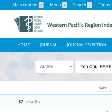
Main content
Menu
Search
Footer
1
2
3
HOME
JOURNAL
JOURNAL SELECTION
Save
results
87