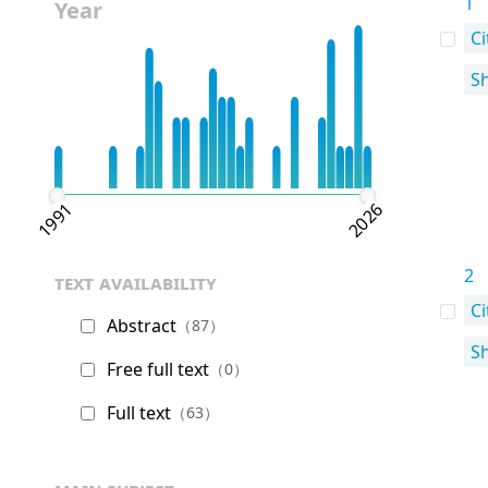
1
Year
Ci
S
1991
2026
2
text availability
Ci
Abstract
（87）
S
Free full text
（0）
Full text
（63）