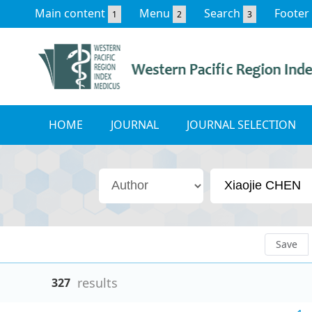
Main content
Menu
Search
Footer
1
2
3
HOME
JOURNAL
JOURNAL SELECTION
Save
results
327