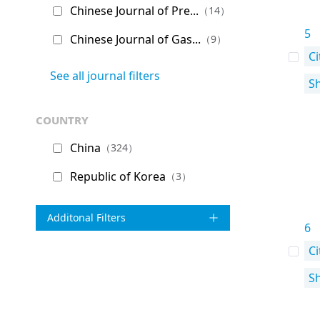
Chinese Journal of Pre...
（14）
5
Chinese Journal of Gas...
（9）
Ci
See all journal filters
S
country
China
（324）
Republic of Korea
（3）
Additonal Filters
6
Ci
S