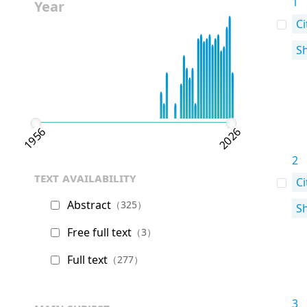
1
Year
Ci
S
1956
2026
2
text availability
Ci
Abstract
（325）
S
Free full text
（3）
Full text
（277）
3