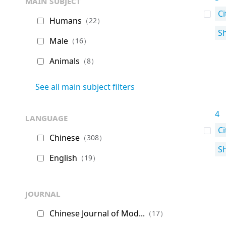
main subject
Ci
Humans
（22）
S
Male
（16）
Animals
（8）
See all main subject filters
4
language
Ci
Chinese
（308）
S
English
（19）
journal
Chinese Journal of Mod...
（17）