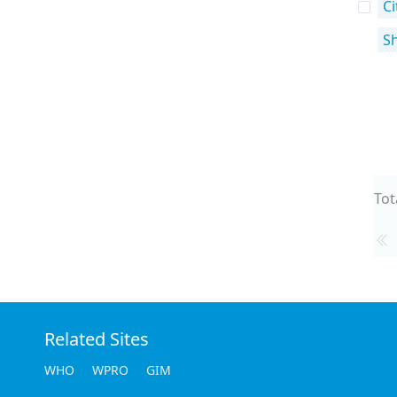
Ci
S
Tot
Related Sites
WHO
WPRO
GIM