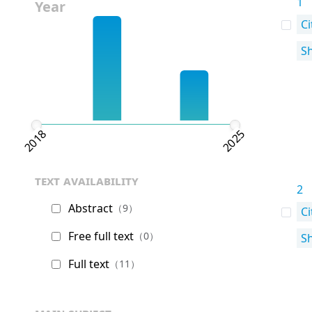
1
Year
Ci
S
2018
2025
text availability
2
Abstract
（9）
Ci
Free full text
（0）
S
Full text
（11）