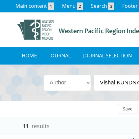
Main content
Menu
Search
Footer
1
2
3
HOME
JOURNAL
JOURNAL SELECTION
Save
results
11