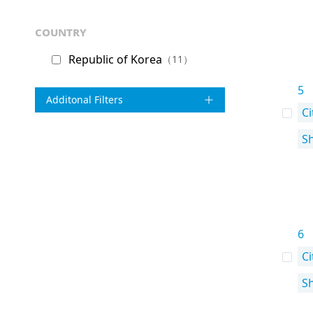
country
Republic of Korea
（11）
5
Additonal Filters
Ci
S
6
Ci
S