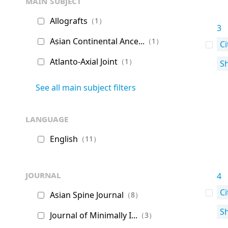
main subject
Allografts
（1）
3
Asian Continental Ance...
（1）
Ci
Atlanto-Axial Joint
（1）
S
See all main subject filters
language
English
（11）
journal
4
Ci
Asian Spine Journal
（8）
S
Journal of Minimally I...
（3）