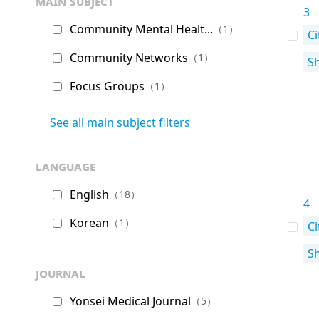
main subject
3
Community Mental Healt...
（1）
Ci
Community Networks
（1）
S
Focus Groups
（1）
See all main subject filters
language
English
（18）
4
Korean
（1）
Ci
S
journal
Yonsei Medical Journal
（5）