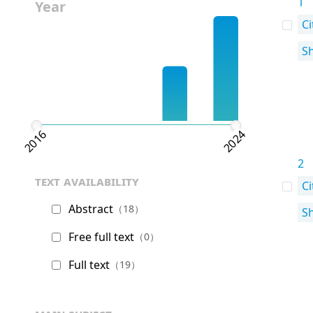
1
Year
Ci
S
2016
2024
2
text availability
Ci
Abstract
（18）
S
Free full text
（0）
Full text
（19）