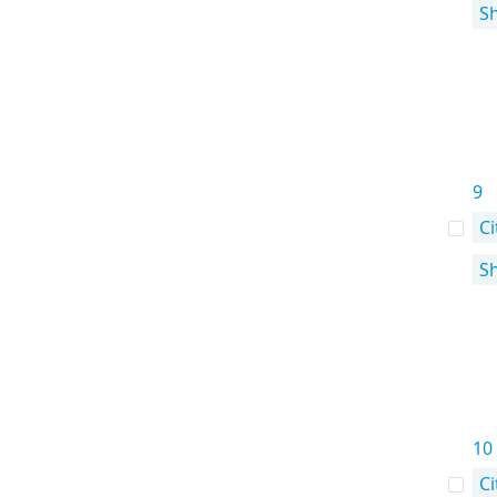
S
9
Ci
S
10
Ci