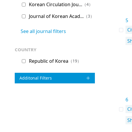
Korean Circulation Jou...
（4）
Journal of Korean Acad...
（3）
5
Ci
See all journal filters
S
country
Republic of Korea
（19）
Additonal Filters
6
Ci
S