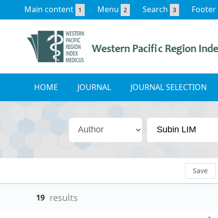
Main content
Menu
Search
Footer
1
2
3
HOME
JOURNAL
JOURNAL SELECTION
Save
results
19