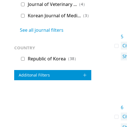
Journal of Veterinary ...
（4）
Korean Journal of Medi...
（3）
See all journal filters
5
Ci
country
S
Republic of Korea
（38）
Additonal Filters
6
Ci