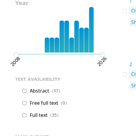
1
Year
Ci
S
2008
2026
2
Ci
text availability
S
Abstract
（37）
Free full text
（0）
Full text
（35）