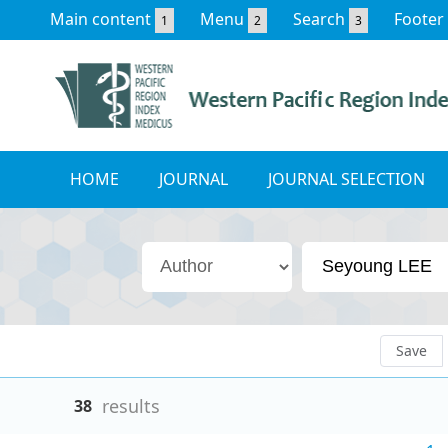
Main content
Menu
Search
Footer
1
2
3
HOME
JOURNAL
JOURNAL SELECTION
Save
results
38