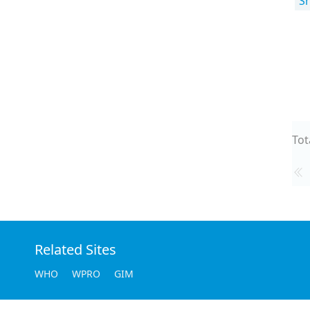
S
Tot
Related Sites
WHO
WPRO
GIM