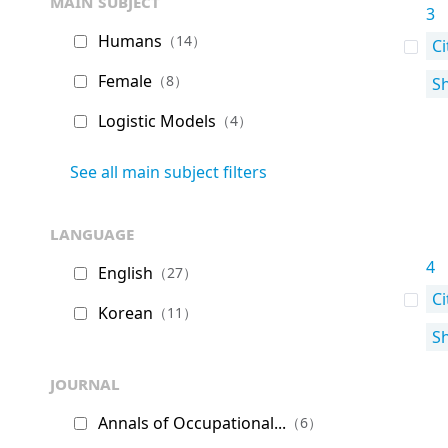
main subject
3
Humans
（14）
Ci
Female
（8）
S
Logistic Models
（4）
See all main subject filters
language
4
English
（27）
Ci
Korean
（11）
S
journal
Annals of Occupational...
（6）