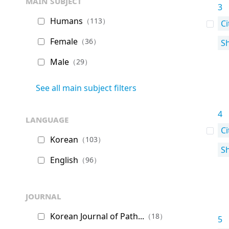
main subject
3
Humans
（113）
Ci
Female
（36）
S
Male
（29）
See all main subject filters
4
language
Ci
Korean
（103）
S
English
（96）
journal
Korean Journal of Path...
（18）
5