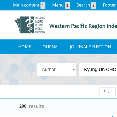
Main content
Menu
Search
Footer
1
2
3
HOME
JOURNAL
JOURNAL SELECTION
Save
results
200