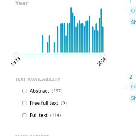
1
Year
Ci
S
1973
2026
2
text availability
Ci
Abstract
（197）
S
Free full text
（0）
Full text
（114）