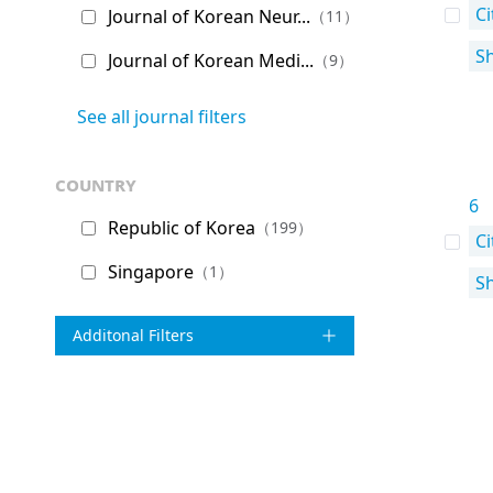
Ci
Journal of Korean Neur...
（11）
S
Journal of Korean Medi...
（9）
See all journal filters
country
6
Republic of Korea
（199）
Ci
Singapore
（1）
S
Additonal Filters