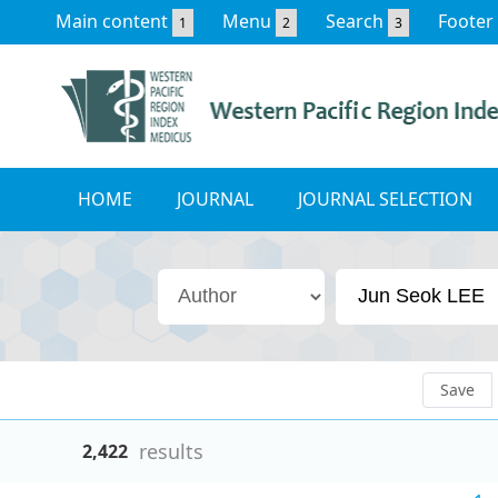
Main content
Menu
Search
Footer
1
2
3
HOME
JOURNAL
JOURNAL SELECTION
Save
results
2,422