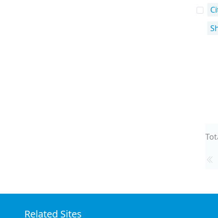
Ci
S
Tot
Related Sites