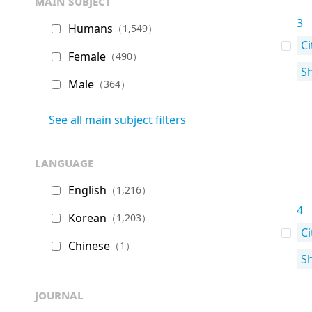
main subject
3
Humans
（1,549）
Ci
Female
（490）
S
Male
（364）
See all main subject filters
language
English
（1,216）
4
Korean
（1,203）
Ci
Chinese
（1）
S
journal