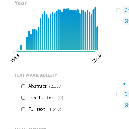
1
Year
Ci
S
1983
2026
text availability
2
Abstract
（2,387）
Ci
Free full text
（0）
S
Full text
（1,510）