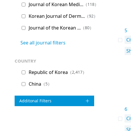
Journal of Korean Medi...
（118）
Korean Journal of Derm...
（92）
Journal of the Korean ...
（80）
5
Ci
See all journal filters
S
country
Republic of Korea
（2,417）
China
（5）
Additonal Filters
6
Ci
S