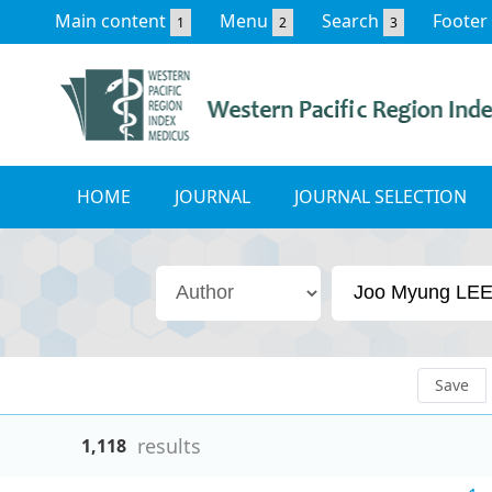
Main content
Menu
Search
Footer
1
2
3
HOME
JOURNAL
JOURNAL SELECTION
Save
results
1,118