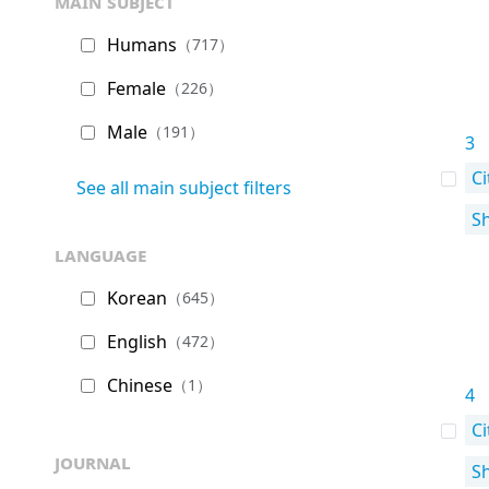
main subject
Humans
（717）
Female
（226）
Male
（191）
3
Ci
See all main subject filters
S
language
Korean
（645）
English
（472）
Chinese
（1）
4
Ci
journal
S