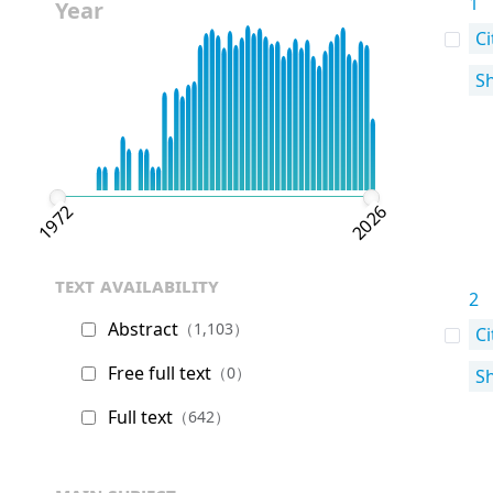
1
Year
Ci
S
1972
2026
text availability
2
Abstract
（1,103）
Ci
Free full text
（0）
S
Full text
（642）