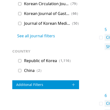
Korean Circulation Jou...
（79）
Korean Journal of Gast...
（66）
Journal of Korean Medi...
（50）
5
See all journal filters
Ci
S
country
Republic of Korea
（1,116）
China
（2）
Additonal Filters
6
Ci