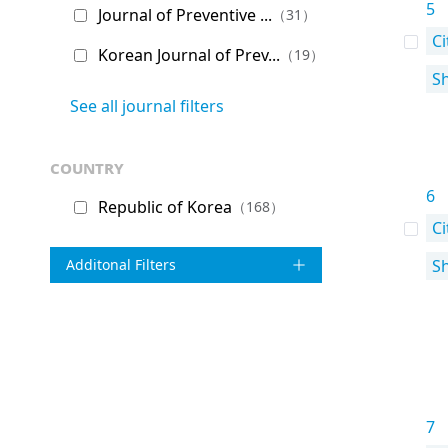
5
Journal of Preventive ...
（31）
Ci
Korean Journal of Prev...
（19）
S
See all journal filters
country
6
Republic of Korea
（168）
Ci
Additonal Filters
S
7