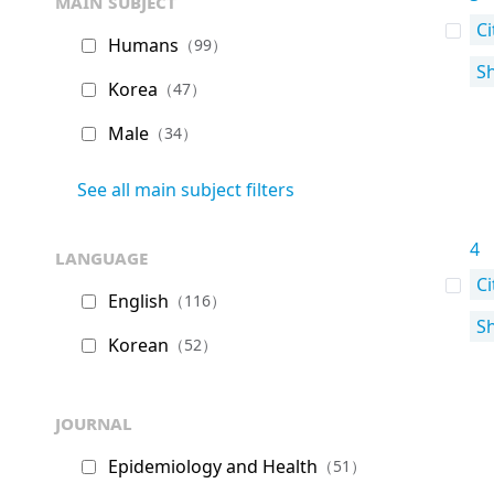
main subject
Ci
Humans
（99）
S
Korea
（47）
Male
（34）
See all main subject filters
4
language
Ci
English
（116）
S
Korean
（52）
journal
Epidemiology and Health
（51）