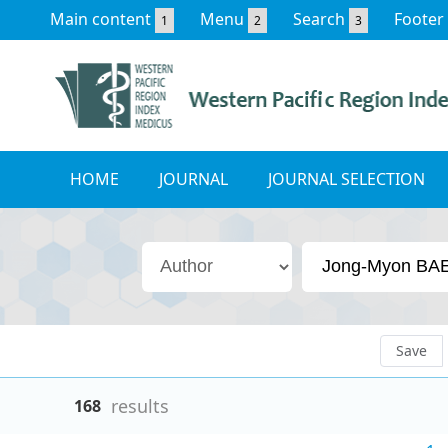
Main content
Menu
Search
Footer
1
2
3
HOME
JOURNAL
JOURNAL SELECTION
Save
results
168