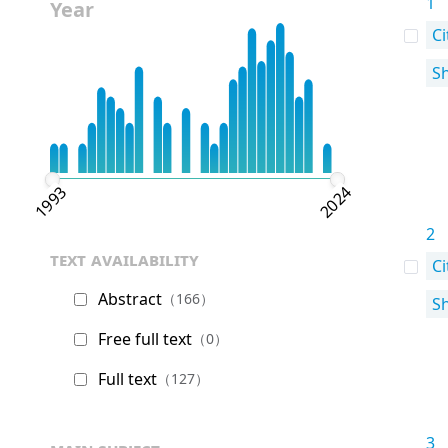
1
Year
Ci
S
1993
2024
2
text availability
Ci
Abstract
（166）
S
Free full text
（0）
Full text
（127）
3