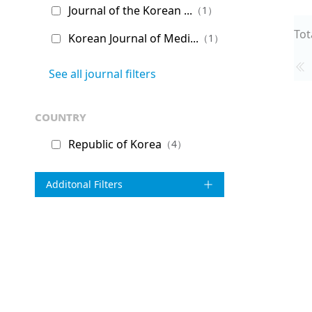
Journal of the Korean ...
（1）
Tot
Korean Journal of Medi...
（1）
See all journal filters
country
Republic of Korea
（4）
Additonal Filters