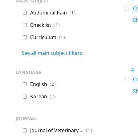
main subject
Ci
Abdominal Pain
（1）
S
Checklist
（1）
Curriculum
（1）
See all main subject filters
4
language
Ci
English
（2）
S
Korean
（2）
journal
Journal of Veterinary ...
（1）