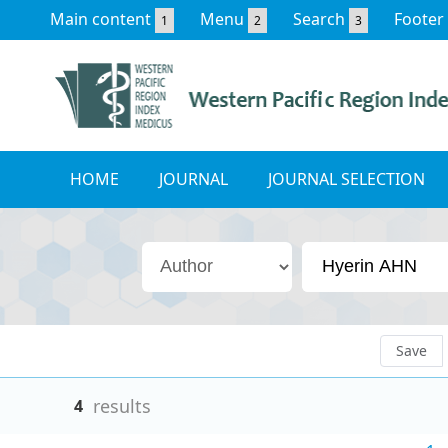
Main content
Menu
Search
Footer
1
2
3
HOME
JOURNAL
JOURNAL SELECTION
Save
results
4