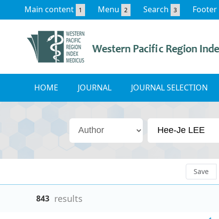
Main content
Menu
Search
Footer
1
2
3
HOME
JOURNAL
JOURNAL SELECTION
Save
results
843