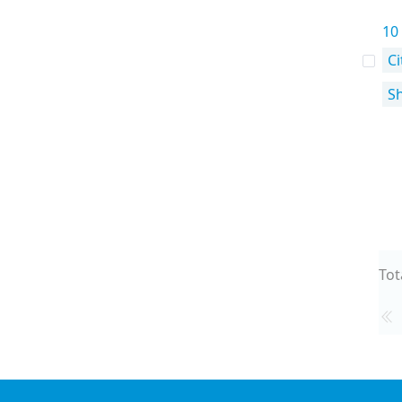
10
Ci
S
Tot