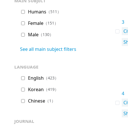
main subject
Humans
（511）
3
Female
（151）
Ci
Male
（130）
S
See all main subject filters
language
English
（423）
Korean
（419）
4
Chinese
（1）
Ci
S
journal