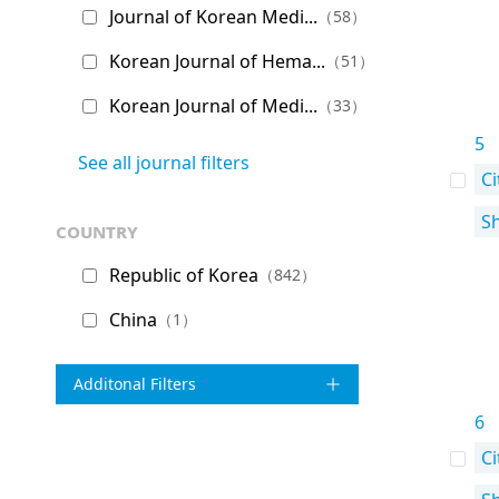
Journal of Korean Medi...
（58）
Korean Journal of Hema...
（51）
Korean Journal of Medi...
（33）
5
See all journal filters
Ci
S
country
Republic of Korea
（842）
China
（1）
Additonal Filters
6
Ci