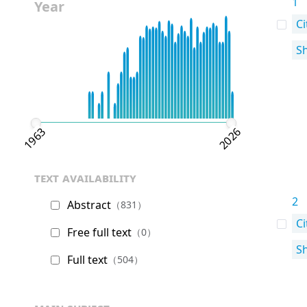
1
Year
Ci
S
1963
2026
text availability
2
Abstract
（831）
Ci
Free full text
（0）
S
Full text
（504）