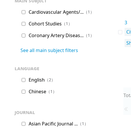
main subject
Cardiovascular Agents/...
（1）
3
Cohort Studies
（1）
Ci
Coronary Artery Diseas...
（1）
S
See all main subject filters
language
English
（2）
Chinese
（1）
Tot
journal
Asian Pacific Journal ...
（1）