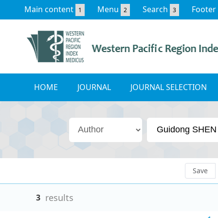
Main content
Menu
Search
Footer
1
2
3
HOME
JOURNAL
JOURNAL SELECTION
Save
results
3