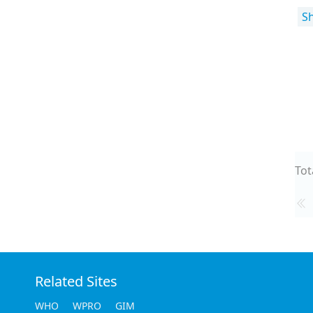
S
Tot
Related Sites
WHO
WPRO
GIM