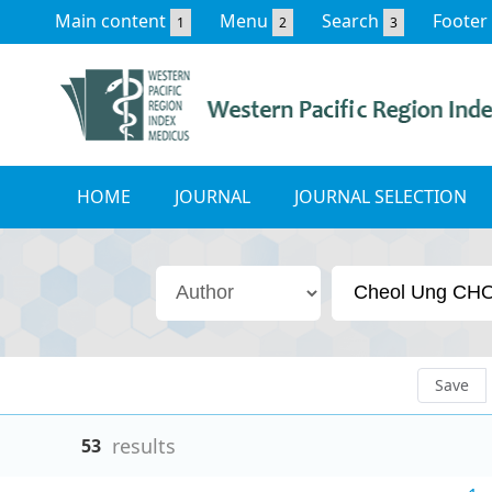
Main content
Menu
Search
Footer
1
2
3
HOME
JOURNAL
JOURNAL SELECTION
Save
results
53