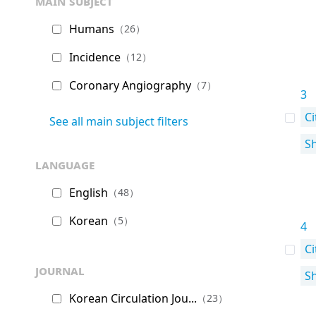
main subject
Humans
（26）
Incidence
（12）
Coronary Angiography
（7）
3
Ci
See all main subject filters
S
language
English
（48）
Korean
（5）
4
Ci
journal
S
Korean Circulation Jou...
（23）