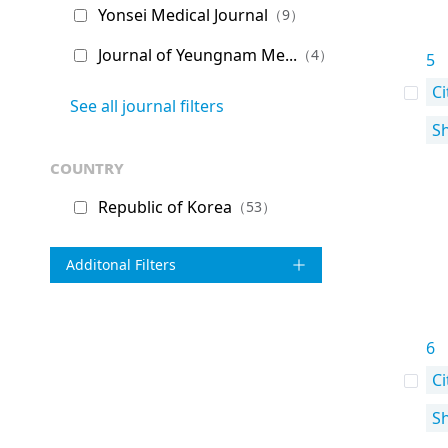
Yonsei Medical Journal
（9）
Journal of Yeungnam Me...
（4）
5
Ci
See all journal filters
S
country
Republic of Korea
（53）
Additonal Filters
6
Ci
S