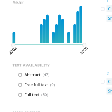
1
Year
Ci
S
2002
2026
text availability
2
Abstract
（47）
Ci
Free full text
（0）
S
Full text
（50）