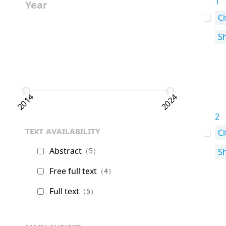
1
Year
Ci
S
2014
2024
2
text availability
Ci
Abstract
（5）
S
Free full text
（4）
Full text
（5）