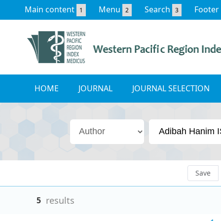
Main content
Menu
Search
Footer
1
2
3
HOME
JOURNAL
JOURNAL SELECTION
Save
results
5