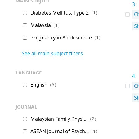
main subject
3
Diabetes Mellitus, Type 2
（1）
Ci
Malaysia
（1）
S
Pregnancy in Adolescence
（1）
See all main subject filters
language
4
English
（5）
Ci
S
journal
Malaysian Family Physi...
（2）
ASEAN Journal of Psych...
（1）