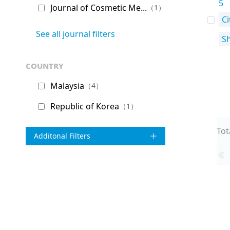
5
Journal of Cosmetic Me...
（1）
Ci
See all journal filters
S
country
Malaysia
（4）
Republic of Korea
（1）
Tot
Additonal Filters